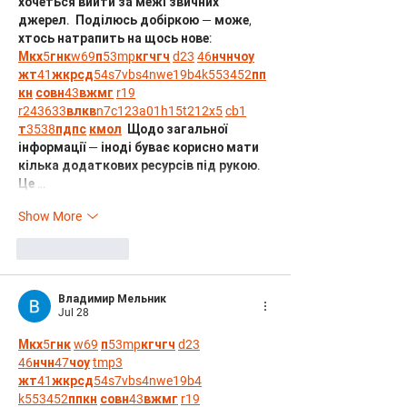
хочеться вийти за межі звичних 
джерел.  Поділюсь добіркою — може, 
хтось натрапить на щось нове:  
М
к
х
5
г
нк
w69
п
53
mp
кг
чг
ч
d23
46
н
чн
чо
у
жт
41
ж
кр
сд
54
s7
vb
s4
nw
e19
b4
k55
34
52
пп
кн
с
о
вн
43
вж
мг
r19
r24
36
33
вл
кв
n7
c123
a01
h15
t21
2x5
cb1
т
35
38
пд
пс
км
ол
  Щодо загальної 
інформації — іноді буває корисно мати 
кілька додаткових ресурсів під рукою. 
Це …
Show More
Like
Reply
Владимир Мельник
Jul 28
М
к
х
5
г
нк
w69
п
53
mp
кг
чг
ч
d23
46
н
чн
47
чо
у
tmp3
жт
41
ж
кр
сд
54
s7
vb
s4
nw
e19
b4
k55
34
52
пп
кн
с
о
вн
43
вж
мг
r19