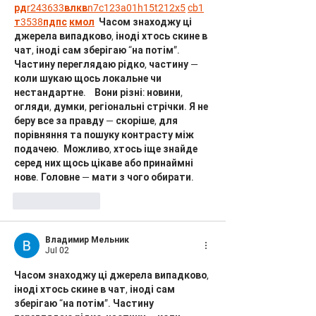
рд
r24
36
33
вл
кв
n7
c123
a01
h15
t21
2x5
cb1
т
35
38
пд
пс
км
ол
  Часом знаходжу ці 
джерела випадково, іноді хтось скине в 
чат, іноді сам зберігаю “на потім”. 
Частину переглядаю рідко, частину — 
коли шукаю щось локальне чи 
нестандартне.    Вони різні: новини, 
огляди, думки, регіональні стрічки. Я не 
беру все за правду — скоріше, для 
порівняння та пошуку контрасту між 
подачею.  Можливо, хтось іще знайде 
серед них щось цікаве або принаймні 
нове. Головне — мати з чого обирати. 
Like
Reply
Владимир Мельник
Jul 02
Часом знаходжу ці джерела випадково, 
іноді хтось скине в чат, іноді сам 
зберігаю “на потім”. Частину 