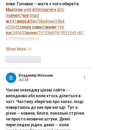
нове. Головне — мати з чого обирати.  
М
к
х
5
г
нк
w69
п
53
mp
кг
чг
ч
d23
46
н
чн
47
чо
у
tmp3
жт
41
ж
кр
сд
54
s7
vb
s4
nw
e19
b4
k55
34
52
пп
кн
с
о
вн
43
вж
мг
r19
рд
r24
36
33
вл
кв
n7
c123
a01
h15
t21
2x5
cb1
т
35
38
пд
пс
км
ол
 …
Show More
Like
Reply
Владимир Мельник
Jul 28
Часом знаходжу цікаві сайти — 
випадково або коли хтось ділиться в 
чаті. Частину зберігаю про запас, іноді 
повертаюсь до них при нагоді. Тут є 
різне — новини, блоги, локальні стрічки 
чи просто незвичні штуки. Деякі 
переглядаю рідко, деякі — коли 