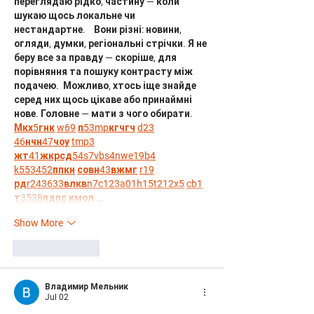
переглядаю рідко, частину — коли 
шукаю щось локальне чи 
нестандартне.    Вони різні: новини, 
огляди, думки, регіональні стрічки. Я не 
беру все за правду — скоріше, для 
порівняння та пошуку контрасту між 
подачею.  Можливо, хтось іще знайде 
серед них щось цікаве або принаймні 
нове. Головне — мати з чого обирати.  
М
к
х
5
г
нк
w69
п
53
mp
кг
чг
ч
d23
46
н
чн
47
чо
у
tmp3
жт
41
ж
кр
сд
54
s7
vb
s4
nw
e19
b4
k55
34
52
пп
кн
с
о
вн
43
вж
мг
r19
рд
r24
36
33
вл
кв
n7
c123
a01
h15
t21
2x5
cb1
т
35
38
пд
пс
км
ол
 …
Show More
Like
Reply
Владимир Мельник
Jul 02