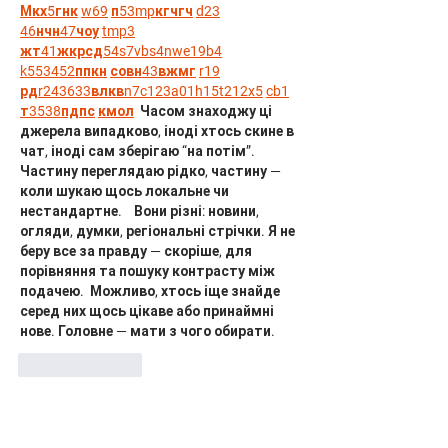
М
к
х
5
г
нк
w69
п
53
mp
кг
чг
ч
d23
46
н
чн
47
чо
у
tmp3
жт
41
ж
кр
сд
54
s7
vb
s4
nw
e19
b4
k55
34
52
пп
кн
с
о
вн
43
вж
мг
r19
рд
r24
36
33
вл
кв
n7
c123
a01
h15
t21
2x5
cb1
т
35
38
пд
пс
км
ол
  Часом знаходжу ці 
джерела випадково, іноді хтось скине в 
чат, іноді сам зберігаю “на потім”. 
Частину переглядаю рідко, частину — 
коли шукаю щось локальне чи 
нестандартне.    Вони різні: новини, 
огляди, думки, регіональні стрічки. Я не 
беру все за правду — скоріше, для 
порівняння та пошуку контрасту між 
подачею.  Можливо, хтось іще знайде 
серед них щось цікаве або принаймні 
нове. Головне — мати з чого обирати. 
Like
Reply
Show more comments