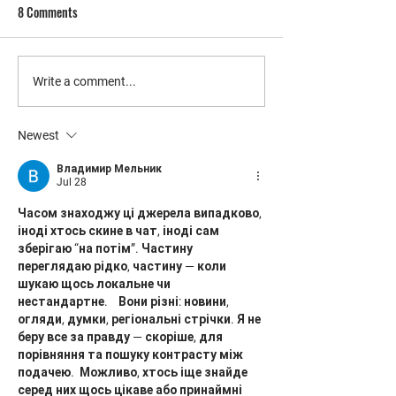
8 Comments
Write a comment...
Newest
Владимир Мельник
Jul 28
Часом знаходжу ці джерела випадково, 
іноді хтось скине в чат, іноді сам 
зберігаю “на потім”. Частину 
переглядаю рідко, частину — коли 
шукаю щось локальне чи 
нестандартне.    Вони різні: новини, 
огляди, думки, регіональні стрічки. Я не 
беру все за правду — скоріше, для 
порівняння та пошуку контрасту між 
подачею.  Можливо, хтось іще знайде 
серед них щось цікаве або принаймні 